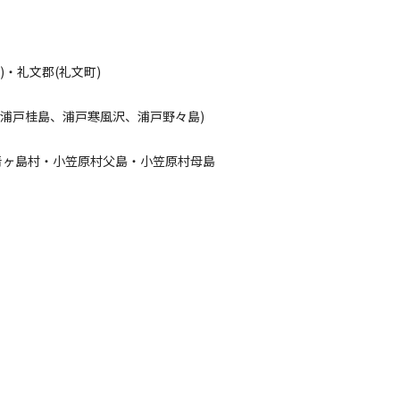
・礼文郡(礼文町)
、浦戸桂島、浦戸寒風沢、浦戸野々島)
青ヶ島村・小笠原村父島・小笠原村母島