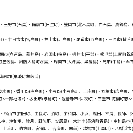
)・玉野市(石島)・備前市(日生町)・笠岡市(北木島町、白石島、真鍋島、
町)・廿日市市(宮島町)・福山市(走島町)・尾道市(百島町)・三原市(鷲
下関市(六連島、蓋井島)・岩国市(柱島)・柳井市(平郡)・熊毛郡(上関町
町笠佐島、周防大島町浮島)・周南市(大津島、黒髪島)・光市(牛島)・萩市
海部郡(牟岐町牟岐浦)
女木町)・香川郡(直島町)・小豆郡(小豆島町、土庄町)・丸亀市(広島町
町<一部地域>)・坂出市(与島町)・観音寺市(伊吹町)・三豊市(詫間町志
)・松山市(門田町、由良町、泊町、宇和間、小浜、熊田、神浦、長師、
神、津和地、睦月、野忽那、安居島)・大洲市(長浜町青島)・宇和島市(
、上浦町、伯方町、宮窪町、吉海町、関前)・越智郡(上島町)・八幡浜市(