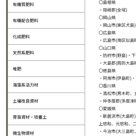
〇島根県
有機質肥料
・隠岐郡(全域)
〇岡山県
有機配合肥料
・岡山市(東区犬島
〇広島県
化成肥料
・広島市(南区似島
〇山口県
天然系肥料
・防府市(野島)・
・大島郡(周防大島
堆肥
〇徳島県
・阿南市(伊島町)・
海藻系活力材
〇香川県
・高松市(男木町、
土壌改良資材
・仲多度郡(多度津
〇愛媛県
・新居浜市(大島町
育苗資材・培養土
上怒和、元怒和、二
・今治市(大三島町
微生物資材