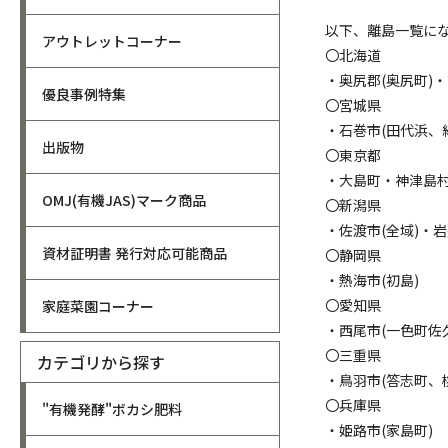
以下、離島一覧に
アウトレットコーナー
〇北海道
・奥尻郡(奥尻町)
優良事例特集
〇宮城県
・石巻市(田代浜、
出版物
〇東京都
・大島町・神津島
OMJ(有機JAS)マーク商品
〇新潟県
・佐渡市(全域)・岩
資材証明書 発行対応可能商品
〇静岡県
・熱海市(初島)
〇愛知県
家庭菜園コーナー
・西尾市(一色町佐
〇三重県
カテゴリから探す
・鳥羽市(答志町、
〇兵庫県
"有機発酵"ボカシ肥料
・姫路市(家島町)