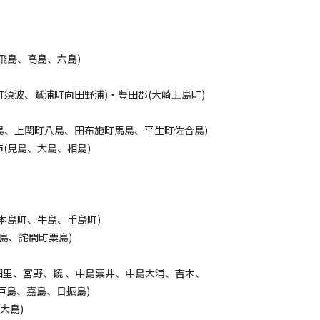
飛島、高島、六島)
浦町須波、鷲浦町向田野浦)・豊田郡(大崎上島町)
祝島、上関町八島、田布施町馬島、平生町佐合島)
(見島、大島、相島)
、本島町、牛島、手島町)
々島、詫間町粟島)
畑里、宮野、饒 、中島粟井、中島大浦、吉木、
戸島、嘉島、日振島)
大島)