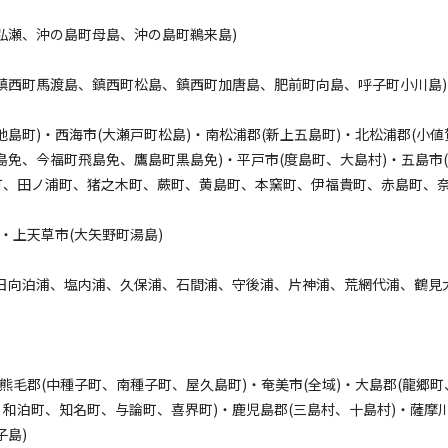
弘瀬、沖の島町母島、沖の島町鵜来島)
鎮西町馬渡島、鎮西町松島、鎮西町加唐島、肥前町向島、呼子町小川島)
池島町)・西海市(大瀬戸町松島)・南松浦郡(新上五島町)・北松浦郡(小値
島免、今福町飛島免、鷹島町黒島免)・平戸市(度島町、大島村)・五島市
、田ノ浦町、猪之木町、蕨町、黄島町、本窯町、伊福貴町、赤島町、奈留町
)・上天草市(大矢野町湯島)
日向泊浦、塩内浦、久保浦、石間浦、守後浦、片神浦、荒網代浦、鶴見大島
・熊毛郡(中種子町、南種子町、屋久島町)・奄美市(全域)・大島郡(龍
和泊町、知名町、与論町、喜界町)・鹿児島郡(三島村、十島村)・薩摩川
子島)