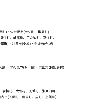
賀町)・佐世保市(宇久町、黒島町)
(福江町、岐宿町、玉之浦町、富江町、
)・対馬市(全域)・壱岐市(全域)
)・津久見市(保戸島)・東国東郡(姫島村)
郷町、宇検村、大和村、天城町、瀬戸内町、
内市(下甑町、鹿島町、里町、上甑町)