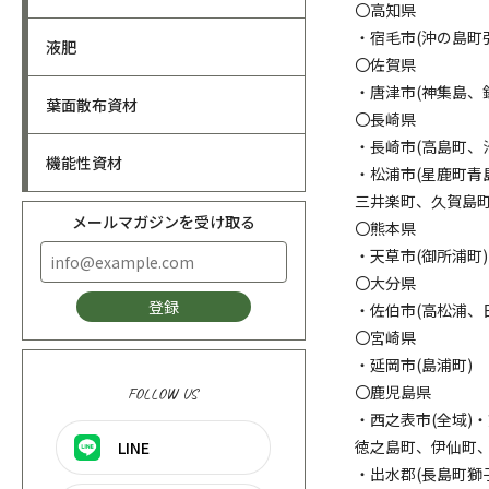
〇高知県
・宿毛市(沖の島町
液肥
〇佐賀県
・唐津市(神集島、
葉面散布資材
〇長崎県
・長崎市(高島町、
機能性資材
・松浦市(星鹿町青
三井楽町、久賀島町
メールマガジンを受け取る
〇熊本県
・天草市(御所浦町
〇大分県
登録
・佐伯市(高松浦、
〇宮崎県
・延岡市(島浦町)
〇鹿児島県
FOLLOW US
・西之表市(全域)
徳之島町、伊仙町、
LINE
・出水郡(長島町獅