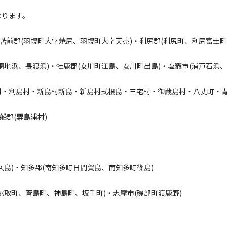
なります。
・苫前郡(羽幌町大字焼尻、羽幌町大字天売)・利尻郡(利尻町、利尻富士町)
網地浜、長渡浜)・牡鹿郡(女川町江島、女川町出島)・塩竈市(浦戸石浜
村・利島村・新島村新島・新島村式根島・三宅村・御蔵島村・八丈町・
船郡(粟島浦村)
久島)・知多郡(南知多町日間賀島、南知多町篠島)
桃取町、菅島町、神島町、坂手町)・志摩市(磯部町渡鹿野)