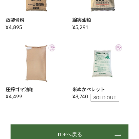
蒸製骨粉
綿実油粕
¥4,895
¥5,291
圧搾ゴマ油粕
米ぬかペレット
¥4,499
¥3,740
SOLD OUT
TOPへ戻る