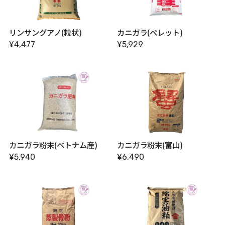
リンサングアノ(粒状)
カニガラ(ペレット)
¥4,477
¥5,929
カニガラ粉末(ベトナム産)
カニガラ粉末(富山)
¥5,940
¥6,490