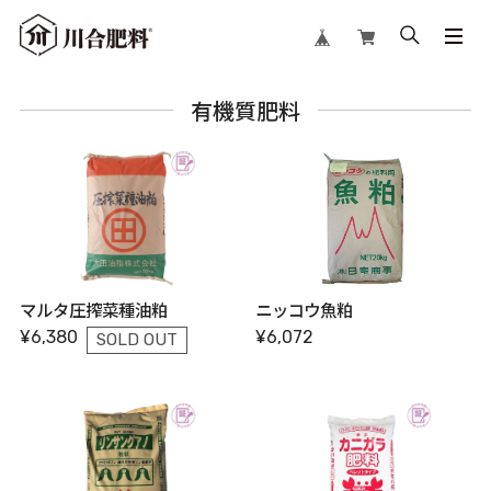
有機質肥料
マルタ圧搾菜種油粕
ニッコウ魚粕
¥6,380
¥6,072
SOLD OUT