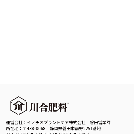
運営会社：イノチオプラントケア株式会社 磐田営業課
所在地：〒438-0068 静岡県磐田市前野2251番地