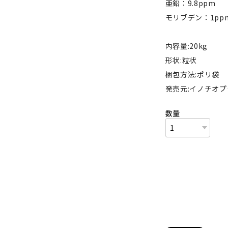
亜鉛：9.8ppm
モリブデン：1pp
内容量:20kg
形状:粒状
梱包方法:ポリ袋
発売元:イノチオ
数量