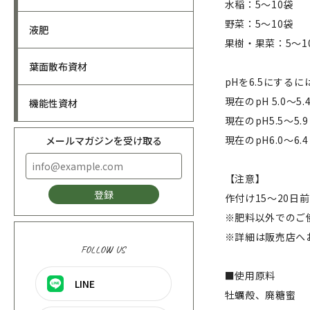
水稲：5〜10袋
野菜：5〜10袋
液肥
果樹・果菜：5〜1
葉面散布資材
pHを6.5にするには
現在のpH 5.0〜5
機能性資材
現在のpH5.5〜5.
現在のpH6.0〜6.
メールマガジンを受け取る
【注意】
登録
作付け15〜20
※肥料以外でのご
※詳細は販売店へ
FOLLOW US
■使用原料
LINE
牡蠣殻、廃糖蜜