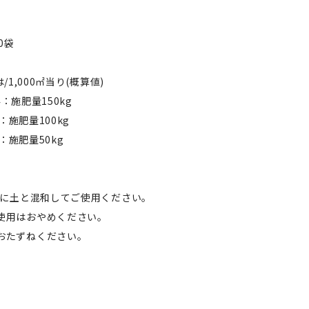
0袋
/1,000㎡当り(概算値)
.4：施肥量150kg
9：施肥量100kg
4：施肥量50kg
日前に土と混和してご使用ください。
使用はおやめください。
おたずねください。