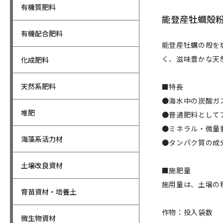
有機質肥料
能登産牡蠣殻
有機配合肥料
能登産牡蠣の殻を
く、滋味豊かな天
化成肥料
天然系肥料
■特長
●海水中の炭酸ガ
堆肥
●普通肥料として
●ミネラル・微量
海藻系活力材
●タンパク質の成
土壌改良資材
■施肥量
施用量は、土壌の
育苗資材・培養土
作物：投入袋数
微生物資材