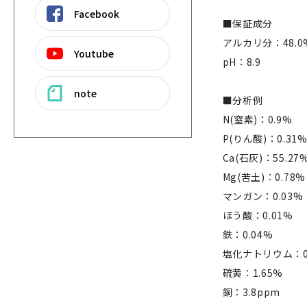
Facebook
■保証成分
アルカリ分：48.0
Youtube
pH：8.9
note
■分析例
N(窒素)：0.9%
P(りん酸)：0.31
Ca(石灰)：55.27
Mg(苦土)：0.78%
マンガン：0.03%
ほう酸：0.01%
鉄：0.04%
塩化ナトリウム：0
硫黄：1.65%
銅：3.8ppm