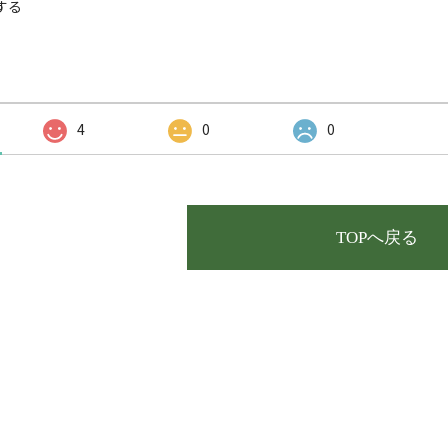
する
4
0
0
TOPへ戻る